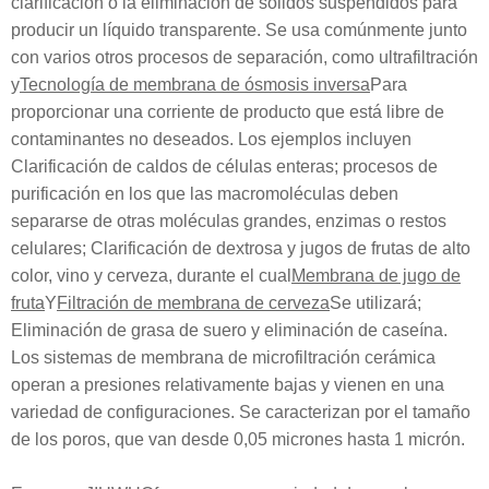
clarificación o la eliminación de sólidos suspendidos para
producir un líquido transparente. Se usa comúnmente junto
con varios otros procesos de separación, como ultrafiltración
y
Tecnología de membrana de ósmosis inversa
Para
proporcionar una corriente de producto que está libre de
contaminantes no deseados. Los ejemplos incluyen
Clarificación de caldos de células enteras; procesos de
purificación en los que las macromoléculas deben
separarse de otras moléculas grandes, enzimas o restos
celulares; Clarificación de dextrosa y jugos de frutas de alto
color, vino y cerveza, durante el cual
Membrana de jugo de
fruta
Y
Filtración de membrana de cerveza
Se utilizará
;
Eliminación de grasa de suero y eliminación de caseína.
Los sistemas de membrana de microfiltración cerámica
operan a presiones relativamente bajas y vienen en una
variedad de configuraciones. Se caracterizan por el tamaño
de los poros, que van desde 0,05 micrones hasta 1 micrón.