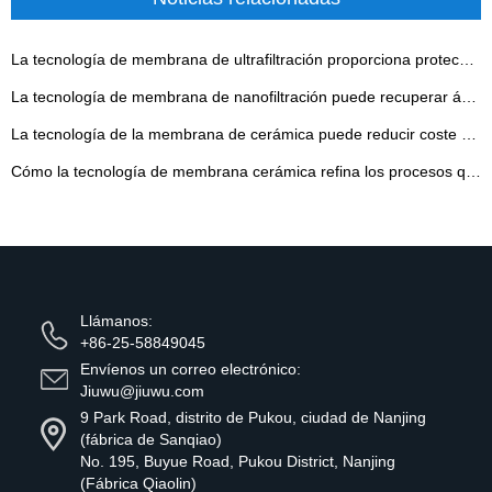
La tecnología de membrana de ultrafiltración proporciona protección y soporte al campo de purificación de agua
La tecnología de membrana de nanofiltración puede recuperar ácidos y bases
La tecnología de la membrana de cerámica puede reducir coste y aumentar la eficacia para clarificati del azúcar del almidón
Cómo la tecnología de membrana cerámica refina los procesos químicos
Llámanos:
+86-25-58849045
Envíenos un correo electrónico:
Jiuwu@jiuwu.com
9 Park Road, distrito de Pukou, ciudad de Nanjing
(fábrica de Sanqiao)
No. 195, Buyue Road, Pukou District, Nanjing
(Fábrica Qiaolin)