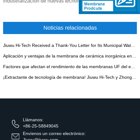
industrialización de nuevas tecnologías se ha expandido.
Noticias relacionadas
Jiuwu Hi-Tech Received a Thank-You Letter for Its Municipal Water Treatment Project - 翻译中...
Aplicación y ventajas de la membrana de cerámica inorgánica en la industria de la fermentación
Factores que afectan el rendimiento de las membranas UF del equipo
¡Extractante de tecnología de membrana! Jiuwu Hi-Tech y Zhongke Chuncui firmaron un contrato
Llámanos:
+86-25-58849045
Envíenos un correo electrónico:
Jiuwu@jiuwu.com