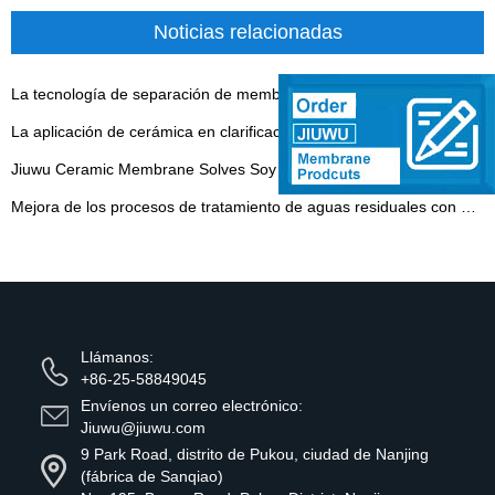
Noticias relacionadas
La tecnología de separación de membrana mantiene la industria del dióxido de titanio lejos de la contaminación y se da cuenta de Effi
La aplicación de cerámica en clarificación de jugo de frutas y verduras
Jiuwu Ceramic Membrane Solves Soy Sauce Sedimentation Challenge - 翻译中...
Mejora de los procesos de tratamiento de aguas residuales con módulos de membrana de lámina plana
Llámanos:
+86-25-58849045
Envíenos un correo electrónico:
Jiuwu@jiuwu.com
9 Park Road, distrito de Pukou, ciudad de Nanjing
(fábrica de Sanqiao)