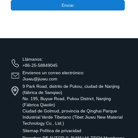
Enviar
Llámanos:
+86-25-58849045
Envíenos un correo electrónico:
Jiuwu@jiuwu.com
9 Park Road, distrito de Pukou, ciudad de Nanjing
(fábrica de Sanqiao)
No. 195, Buyue Road, Pukou District, Nanjing
(Fábrica Qiaolin)
Ciudad de Golmud, provincia de Qinghai Parque
Industrial Verde Tibetano (Tibet Jiuwu New Material
Technology Co., Ltd.)
Sitemap
Política de privacidad
Derechos DE AUTOR ©
JIUWU HI-TECH Membrane