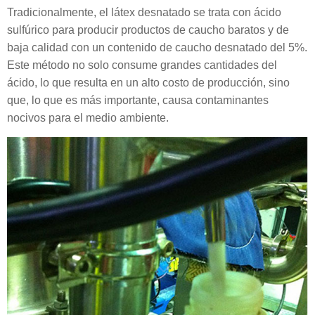
Tradicionalmente, el látex desnatado se trata con ácido
sulfúrico para producir productos de caucho baratos y de
baja calidad con un contenido de caucho desnatado del 5%.
Este método no solo consume grandes cantidades del
ácido, lo que resulta en un alto costo de producción, sino
que, lo que es más importante, causa contaminantes
nocivos para el medio ambiente.