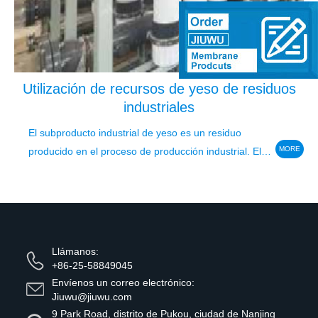
Utilización de recursos de yeso de residuos
industriales
El subproducto industrial de yeso es un residuo
MORE
producido en el proceso de producción industrial. El
componente principal es CaSO4 · 2H2O. Cómo
utilizar el alto valor agregado y la utilización de
recursos es el principal...
Llámanos:
+86-25-58849045
Envíenos un correo electrónico:
Jiuwu@jiuwu.com
9 Park Road, distrito de Pukou, ciudad de Nanjing